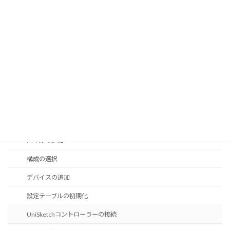
保護中: Blue Pill マニュアル
Blue Pill クイックスタートガイド
Blue Pill / Reactor
Blue Pill Server - はじめに
接続について
Blue Pill Server へのアクセス
レガシー FW アップデータ アプリ
パネルの追加
構成の選択
デバイスの追加
設定テーブルの初期化
UniSketchコントローラーの接続