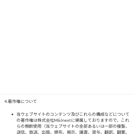
だく場合があります。これらの個人情報については、ご提供
いただく際に明示する目的以外では利用いたしません。但
し、サービスの性質上必要な範囲で第三者に個人情報を通知
する場合（例えば、カタログ発送業者へのお名前と住所の通
知、採用活動の委託業者など）があることをご了承くださ
い。
個人情報の管理につきましてはお客様のプライバシーをお守
りするために、「プライバシーポリシー」を制定し、鋭意努
力いたしますが、不正アクセス等第三者の違法行為による情
報の漏洩については、当社は責任を負いかねることをご了承
ください。
【法的事項】
4.著作権について
当ウェブサイトのコンテンツ及びこれらの構成などについて
の著作権は株式会社M&Inextに帰属しておりますので、これ
らの無断使用（当ウェブサイトの全部あるいは一部の複製、
送信、放送、出版、頒布、掲示、譲渡、貸与、翻訳、翻案、