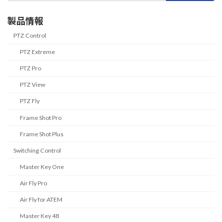
製品情報
PTZ Control
PTZ Extreme
PTZ Pro
PTZ View
PTZ Fly
Frame Shot Pro
Frame Shot Plus
Switching Control
Master Key One
Air Fly Pro
Air Fly for ATEM
Master Key 48