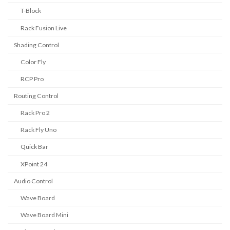
T-Block
Rack Fusion Live
Shading Control
Color Fly
RCP Pro
Routing Control
Rack Pro 2
Rack Fly Uno
Quick Bar
XPoint 24
Audio Control
Wave Board
Wave Board Mini