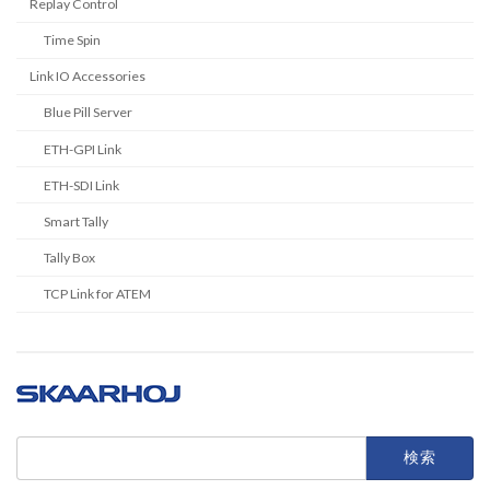
Replay Control
Time Spin
Link IO Accessories
Blue Pill Server
ETH-GPI Link
ETH-SDI Link
Smart Tally
Tally Box
TCP Link for ATEM
検
索: