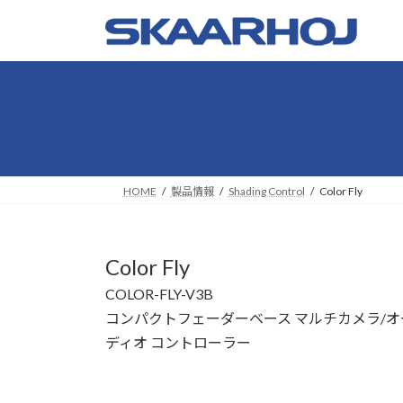
コ
ナ
ン
ビ
テ
ゲ
ン
ー
ツ
シ
へ
ョ
ス
ン
キ
に
ッ
移
HOME
製品情報
Shading Control
Color Fly
プ
動
Color Fly
COLOR-FLY-V3B
コンパクトフェーダーベース マルチカメラ/オ
ディオ コントローラー