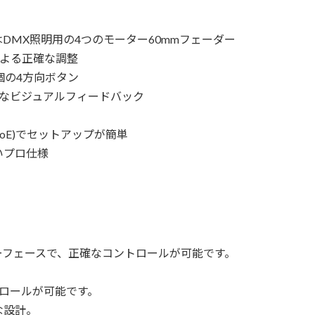
DMX照明用の4つのモーター60mmフェーダー
による正確な調整
個の4方向ボタン
確なビジュアルフィードバック
対応 (PoE)でセットアップが簡単
いプロ仕様
ーフェースで、正確なコントロールが可能です。
ロールが可能です。
な設計。