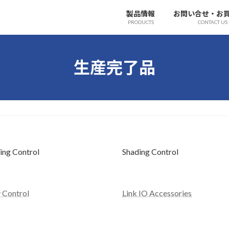
製品情報
お問い合せ・お
PRODUCTS
CONTACT US
生産完了品
ing Control
Shading Control
 Control
Link IO Accessories