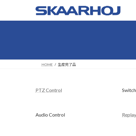
コ
ナ
ン
ビ
テ
ゲ
ン
ー
ツ
シ
へ
ョ
ス
ン
キ
に
ッ
移
HOME
生産完了品
プ
動
PTZ Control
Switch
Audio Control
Replay