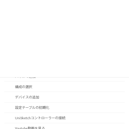
保護中: Blue Pill マニュアル
Blue Pill クイックスタートガイド
Blue Pill / Reactor
Blue Pill Server - はじめに
接続について
Blue Pill Server へのアクセス
レガシー FW アップデータ アプリ
パネルの追加
構成の選択
デバイスの追加
設定テーブルの初期化
UniSketchコントローラーの接続
Youtube動画を見る