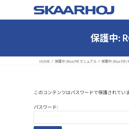
コ
ナ
ン
ビ
テ
ゲ
ン
ー
ツ
シ
保護中: R
へ
ョ
ス
ン
キ
に
ッ
移
HOME
保護中: Blue Pill マニュアル
保護中: Blue Pill / 
プ
動
このコンテンツはパスワードで保護されてい
パスワード: