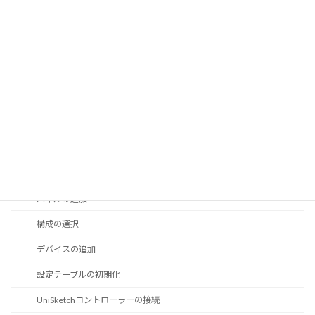
保護中: Blue Pill マニュアル
Blue Pill クイックスタートガイド
Blue Pill / Reactor
Blue Pill Server - はじめに
接続について
Blue Pill Server へのアクセス
レガシー FW アップデータ アプリ
パネルの追加
構成の選択
デバイスの追加
設定テーブルの初期化
UniSketchコントローラーの接続