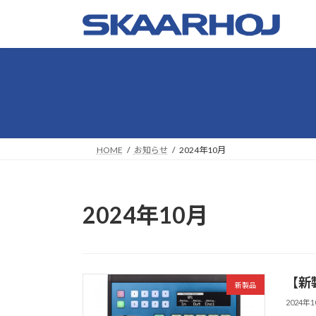
コ
ナ
ン
ビ
テ
ゲ
ン
ー
ツ
シ
へ
ョ
ス
ン
キ
に
ッ
移
HOME
お知らせ
2024年10月
プ
動
2024年10月
【新製
新製品
2024年